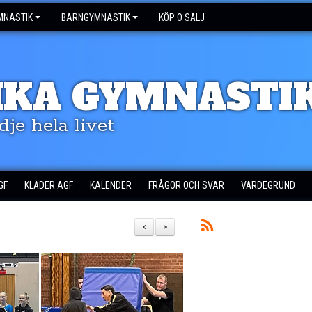
MNASTIK
BARNGYMNASTIK
KÖP O SÄLJ
IKA GYMNASTI
dje hela livet
GF
KLÄDER AGF
KALENDER
FRÅGOR OCH SVAR
VÄRDEGRUND
<
>