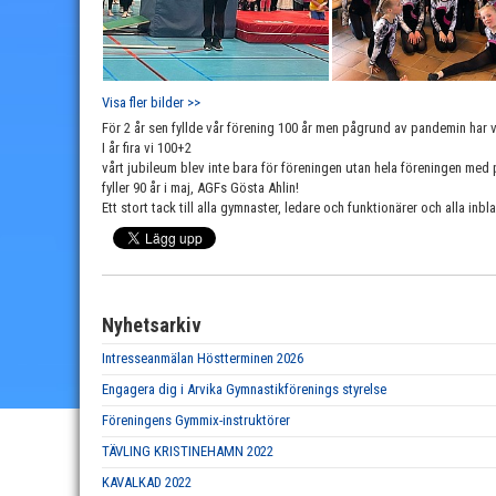
Visa fler bilder >>
För 2 år sen fyllde vår förening 100 år men pågrund av pandemin har v
I år fira vi 100+2
vårt jubileum blev inte bara för föreningen utan hela föreningen med 
fyller 90 år i maj, AGFs Gösta Ahlin!
Ett stort tack till alla gymnaster, ledare och funktionärer och alla inb
Nyhetsarkiv
Intresseanmälan Höstterminen 2026
Engagera dig i Arvika Gymnastikförenings styrelse
Föreningens Gymmix-instruktörer
TÄVLING KRISTINEHAMN 2022
KAVALKAD 2022