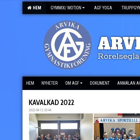
HEM
GYMMIX/ MOTION
AGF YOGA
TRUPPGY
ARV
Rörelseglä
HEM
NYHETER
OM AGF
DOKUMENT
ANMÄLAN A
KAVALKAD 2022
2022-04-12 20:44