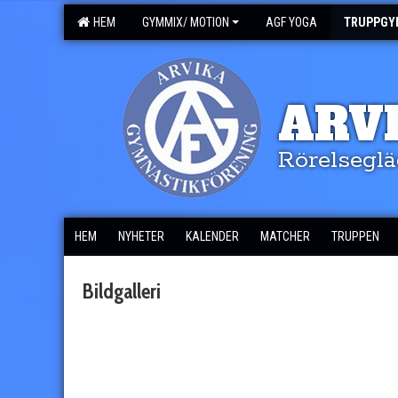
HEM
GYMMIX/ MOTION
AGF YOGA
TRUPPGY
ARV
Rörelseglä
HEM
NYHETER
KALENDER
MATCHER
TRUPPEN
Bildgalleri